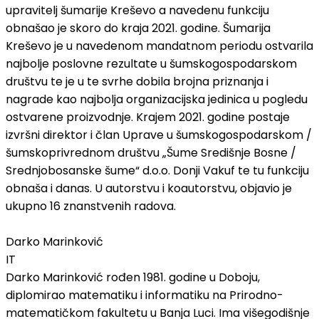
upravitelj šumarije Kreševo a navedenu funkciju
obnašao je skoro do kraja 2021. godine. Šumarija
Kreševo je u navedenom mandatnom periodu ostvarila
najbolje poslovne rezultate u šumskogospodarskom
društvu te je u te svrhe dobila brojna priznanja i
nagrade kao najbolja organizacijska jedinica u pogledu
ostvarene proizvodnje. Krajem 2021. godine postaje
izvršni direktor i član Uprave u šumskogospodarskom /
šumskoprivrednom društvu „Šume Središnje Bosne /
Srednjobosanske šume“ d.o.o. Donji Vakuf te tu funkciju
obnaša i danas. U autorstvu i koautorstvu, objavio je
ukupno 16 znanstvenih radova.
Darko Marinković
IT
Darko Marinković rođen 1981. godine u Doboju,
diplomirao matematiku i informatiku na Prirodno-
matematičkom fakultetu u Banja Luci. Ima višegodišnje