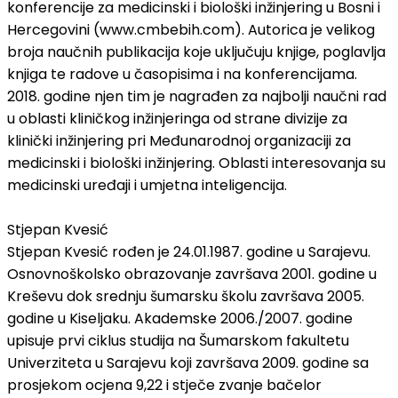
konferencije za medicinski i biološki inžinjering u Bosni i
Hercegovini (www.cmbebih.com). Autorica je velikog
broja naučnih publikacija koje uključuju knjige, poglavlja
knjiga te radove u časopisima i na konferencijama.
2018. godine njen tim je nagrađen za najbolji naučni rad
u oblasti kliničkog inžinjeringa od strane divizije za
klinički inžinjering pri Međunarodnoj organizaciji za
medicinski i biološki inžinjering. Oblasti interesovanja su
medicinski uređaji i umjetna inteligencija.
Stjepan Kvesić
Stjepan Kvesić rođen je 24.01.1987. godine u Sarajevu.
Osnovnoškolsko obrazovanje završava 2001. godine u
Kreševu dok srednju šumarsku školu završava 2005.
godine u Kiseljaku. Akademske 2006./2007. godine
upisuje prvi ciklus studija na Šumarskom fakultetu
Univerziteta u Sarajevu koji završava 2009. godine sa
prosjekom ocjena 9,22 i stječe zvanje bačelor