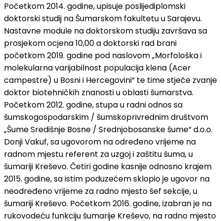
Početkom 2014. godine, upisuje poslijediplomski
doktorski studij na Šumarskom fakultetu u Sarajevu.
Nastavne module na doktorskom studiju završava sa
prosjekom ocjena 10,00 a doktorski rad brani
početkom 2019. godine pod naslovom „Morfološka i
molekularna varijabilnost populacija klena (Acer
campestre) u Bosni i Hercegovini“ te time stječe zvanje
doktor biotehničkih znanosti u oblasti šumarstva.
Početkom 2012. godine, stupa u radni odnos sa
šumskogospodarskim / šumskoprivrednim društvom
„Šume Središnje Bosne / Srednjobosanske šume“ d.o.o.
Donji Vakuf, sa ugovorom na određeno vrijeme na
radnom mjestu referent za uzgoj i zaštitu šuma, u
šumariji Kreševo. Četiri godine kasnije odnosno krajem
2015. godine, sa istim poduzećem sklopio je ugovor na
neodređeno vrijeme za radno mjesto šef sekcije, u
šumariji Kreševo. Početkom 2016. godine, izabran je na
rukovodeću funkciju šumarije Kreševo, na radno mjesto