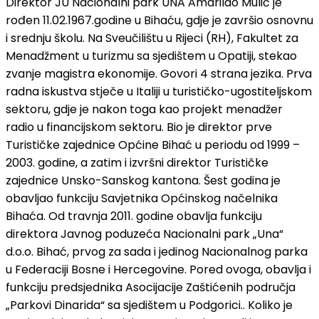
Direktor JU Nacionalni park UNA Amarildo Mulić je
rođen 11.02.1967.godine u Bihaću, gdje je završio osnovnu
i srednju školu. Na Sveučilištu u Rijeci (RH), Fakultet za
Menadžment u turizmu sa sjedištem u Opatiji, stekao
zvanje magistra ekonomije. Govori 4 strana jezika. Prva
radna iskustva stječe u Italiji u turističko-ugostiteljskom
sektoru, gdje je nakon toga kao projekt menadžer
radio u financijskom sektoru. Bio je direktor prve
Turističke zajednice Općine Bihać u periodu od 1999 –
2003. godine, a zatim i izvršni direktor Turističke
zajednice Unsko-Sanskog kantona. Šest godina je
obavljao funkciju Savjetnika Općinskog načelnika
Bihaća. Od travnja 2011. godine obavlja funkciju
direktora Javnog poduzeća Nacionalni park „Una“
d.o.o. Bihać, prvog za sada i jedinog Nacionalnog parka
u Federaciji Bosne i Hercegovine. Pored ovoga, obavlja i
funkciju predsjednika Asocijacije Zaštićenih područja
„Parkovi Dinarida“ sa sjedištem u Podgorici.. Koliko je