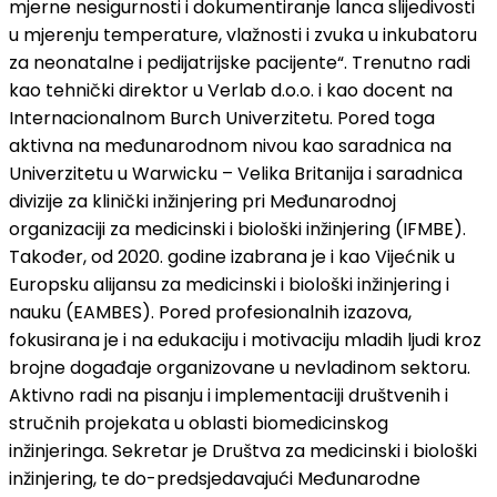
mjerne nesigurnosti i dokumentiranje lanca slijedivosti
u mjerenju temperature, vlažnosti i zvuka u inkubatoru
za neonatalne i pedijatrijske pacijente“. Trenutno radi
kao tehnički direktor u Verlab d.o.o. i kao docent na
Internacionalnom Burch Univerzitetu. Pored toga
aktivna na međunarodnom nivou kao saradnica na
Univerzitetu u Warwicku – Velika Britanija i saradnica
divizije za klinički inžinjering pri Međunarodnoj
organizaciji za medicinski i biološki inžinjering (IFMBE).
Također, od 2020. godine izabrana je i kao Vijećnik u
Europsku alijansu za medicinski i biološki inžinjering i
nauku (EAMBES). Pored profesionalnih izazova,
fokusirana je i na edukaciju i motivaciju mladih ljudi kroz
brojne događaje organizovane u nevladinom sektoru.
Aktivno radi na pisanju i implementaciji društvenih i
stručnih projekata u oblasti biomedicinskog
inžinjeringa. Sekretar je Društva za medicinski i biološki
inžinjering, te do-predsjedavajući Međunarodne