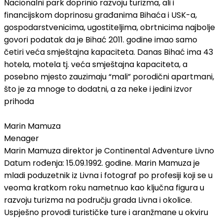
Nacionalni park doprinio razvoju turizma, ali i
financijskom doprinosu građanima Bihaća i USK-a,
gospodarstvenicima, ugostiteljima, obrtnicima najbolje
govori podatak da je Bihać 2011. godine imao samo
četiri veća smještajna kapaciteta. Danas Bihać ima 43
hotela, motela tj. veća smještajna kapaciteta, a
posebno mjesto zauzimaju “mali” porodični apartmani,
što je za mnoge to dodatni, a za neke i jedini izvor
prihoda
Marin Mamuza
Menager
Marin Mamuza direktor je Continental Adventure Livno
Datum rođenja: 15.09.1992. godine. Marin Mamuza je
mladi poduzetnik iz Livna i fotograf po profesiji koji se u
veoma kratkom roku nametnuo kao ključna figura u
razvoju turizma na području grada Livna i okolice.
Uspješno provodi turističke ture i aranžmane u okviru