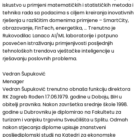
iskustvo u primjeni matematičkih i statističkih metoda i
tehnika rada sa podacima s ciljem kreiranja inovativnih
rješenja u različitim domenima primjene – SmartCity,
obrazovanje, FinTech, energetika, ... Trenutno je
Rukovodilac Lanaco AI/ML laboratorije i potpuno
posvećen istraživanju primjenjivosti posljednjih
tehnološkoh trendova vještačke inteligencije u
rješavanju poslovnih problema.
Vedran Šupuković
Menager
Vedran Šupuković trenutno obnaša funkciju direktora
RK Zagreb Rođen 17.06.1979. godine u Doboju, BiH u
obitelji pravnika. Nakon završetka srednje škole 1998.
godine u Dubrovniku je diplomirao na Fakultetu za
turizam i vanjsku trgovinu Sveučilišta u Splitu. Odmah
nakon stjecanja diplome upisuje znanstveni
poslijediplomski studij na Katedri za ekonomske