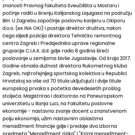
znanosti Pravnog fakulteta Sveučilišta u Mostaru i
počinje raditi u širenju italijanskog Liquigasa na području
BiH. U Zagrebu započinje poslovnu karijeru u Okiporu
d.o.o. (ex INA OKI) i postaje direktor društva, nakon
čega slijedi pozicija direktora Tehničko remontnog
centra Zagreb i Predsjednika uprave regionalne
grupacije C.I.A.K. d.d. gdje radio 8 godina šireći
poslovanje u zemljama bivše Jugoslavije. Od kraja 2017.
Godine obnaša dužnost direktora Rukometnog kluba
Zagreb, najtrofejnijeg sportskog kolektiva u Republici
Hrvatskoj sa više od 70 titula uključujući i dvije titule
europskog prvaka s početka devedesetih prošlog
stoljeća. Magistrirao i doktorirao na Paneuropskom
univerzitetu u Banja Luci, na Fakultetu poslovne
ekonomije - nastavno zvanje docent u znanstvenom
polju ekonomija, užim nastavnim oblastima
menadžment financije gdje i predaje dva izborna
predmeta "Menadžment rizika" i "Krizni menadžment-