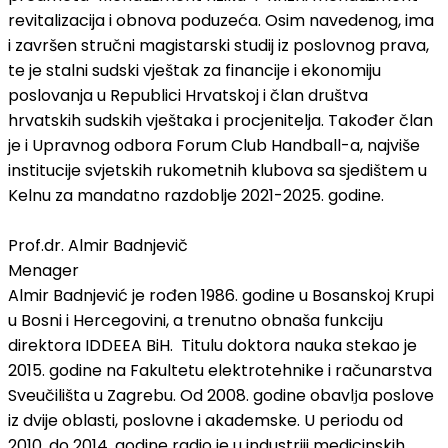
revitalizacija i obnova poduzeća. Osim navedenog, ima
i završen stručni magistarski studij iz poslovnog prava,
te je stalni sudski vještak za financije i ekonomiju
poslovanja u Republici Hrvatskoj i član društva
hrvatskih sudskih vještaka i procjenitelja. Također član
je i Upravnog odbora Forum Club Handball-a, najviše
institucije svjetskih rukometnih klubova sa sjedištem u
Kelnu za mandatno razdoblje 2021-2025. godine.
Prof.dr. Almir Badnjevič
Menager
Almir Badnjević je rođen 1986. godine u Bosanskoj Krupi
u Bosni i Hercegovini, a trenutno obnaša funkciju
direktora IDDEEA BiH. Titulu doktora nauka stekao je
2015. godine na Fakultetu elektrotehnike i računarstva
Sveučilišta u Zagrebu. Od 2008. godine obavlјa poslove
iz dvije oblasti, poslovne i akademske. U periodu od
2010. do 2014. godine radio je u industriji medicinskih