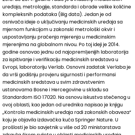
uređaja, metrologije, standarda i obrade velike količine
kompleksnih podataka (Big data). Jedan je od
osnivača ideje o uklјučivanju medicinskih uređaja sa
mjernom funkcijom u zakonski metrološki okvir i
uspostavlјanju praćenja mjerenja u medicinskim
mjerenjima na globalnom nivou. Po toj ideji je 2014.
godine osnovao jednu od najopremlјenijih laboratorija
za ispitivanje i verifikaciju medicinskih sredstava u
Evropi, laboratoriju Verlab. Osnovni zadatak Verlaba je
da vrši godišnju provjeru sigurnosti i performansi
medicinskih sredstava u svim zdravstvenim
ustanovama Bosne i Hercegovine u skladu sa
Standardom ISO 17020. Na osnovu iskustva stečenog u
ovoj oblasti, kao jedan od urednika napisao je knjigu
„Kontrola medicinskih uređaja radi zakonskih obaveza“
koju je objavila izdavačka kuća Springer Nature. U
prošlosti je bio savjetnik u više od 20 ministarstava
zdravlјa širom svijeta u oblasti medicinskih uređaja.