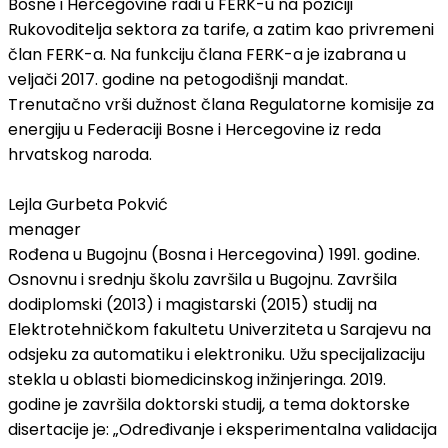
Bosne i Hercegovine radi u FERK-u na poziciji
Rukovoditelja sektora za tarife, a zatim kao privremeni
član FERK-a. Na funkciju člana FERK-a je izabrana u
veljači 2017. godine na petogodišnji mandat.
Trenutačno vrši dužnost člana Regulatorne komisije za
energiju u Federaciji Bosne i Hercegovine iz reda
hrvatskog naroda.
Lejla Gurbeta Pokvić
menager
Rođena u Bugojnu (Bosna i Hercegovina) 1991. godine.
Osnovnu i srednju školu završila u Bugojnu. Završila
dodiplomski (2013) i magistarski (2015) studij na
Elektrotehničkom fakultetu Univerziteta u Sarajevu na
odsjeku za automatiku i elektroniku. Užu specijalizaciju
stekla u oblasti biomedicinskog inžinjeringa. 2019.
godine je završila doktorski studij, a tema doktorske
disertacije je: „Određivanje i eksperimentalna validacija