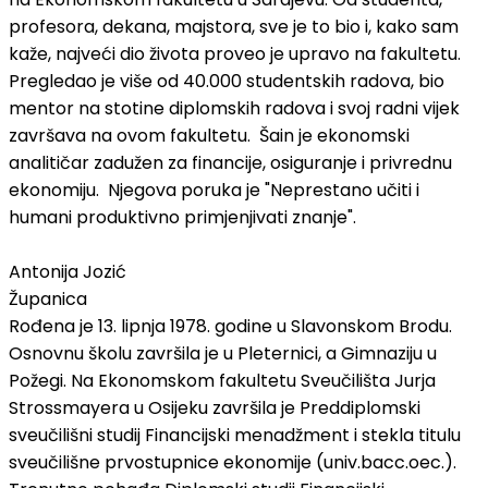
profesora, dekana, majstora, sve je to bio i, kako sam
kaže, najveći dio života proveo je upravo na fakultetu.
Pregledao je više od 40.000 studentskih radova, bio
mentor na stotine diplomskih radova i svoj radni vijek
završava na ovom fakultetu. Šain je ekonomski
analitičar zadužen za financije, osiguranje i privrednu
ekonomiju. Njegova poruka je "Neprestano učiti i
humani produktivno primjenjivati znanje".
Antonija Jozić
Županica
Rođena je 13. lipnja 1978. godine u Slavonskom Brodu.
Osnovnu školu završila je u Pleternici, a Gimnaziju u
Požegi. Na Ekonomskom fakultetu Sveučilišta Jurja
Strossmayera u Osijeku završila je Preddiplomski
sveučilišni studij Financijski menadžment i stekla titulu
sveučilišne prvostupnice ekonomije (univ.bacc.oec.).