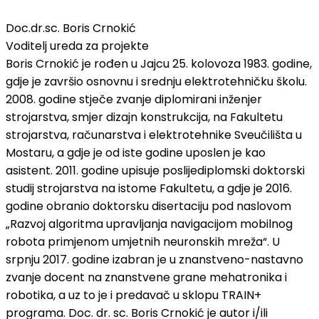
Doc.dr.sc. Boris Crnokić
Voditelj ureda za projekte
Boris Crnokić je rođen u Jajcu 25. kolovoza 1983. godine,
gdje je završio osnovnu i srednju elektrotehničku školu.
2008. godine stječe zvanje diplomirani inženjer
strojarstva, smjer dizajn konstrukcija, na Fakultetu
strojarstva, računarstva i elektrotehnike Sveučilišta u
Mostaru, a gdje je od iste godine uposlen je kao
asistent. 2011. godine upisuje poslijediplomski doktorski
studij strojarstva na istome Fakultetu, a gdje je 2016.
godine obranio doktorsku disertaciju pod naslovom
„Razvoj algoritma upravljanja navigacijom mobilnog
robota primjenom umjetnih neuronskih mreža“. U
srpnju 2017. godine izabran je u znanstveno-nastavno
zvanje docent na znanstvene grane mehatronika i
robotika, a uz to je i predavač u sklopu TRAIN+
programa. Doc. dr. sc. Boris Crnokić je autor i/ili