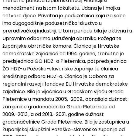
Trenutno pohađa Diplomski studij Financijski
menadžment na istom fakultetu. Udana je i majka
četvoro djece. Privatna je poduzetnica koja iza sebe
ima dugogodišnje poduzetničko iskustvo u
prerađivačkoj industriji. U tom periodu bila je aktivna i u
Upravnim odborima Udruženja obrtnika Požega te
županijske obrtničke komore. Članica je Hrvatske
demokratske zajednice od 1994. godine, trenutno je
predsjednica GO HDZ-a Pleternica, potpredsjednica
ŽO HDZ-a Požeško-slavonske županije te članica
Središnjeg odbora HDZ-a. Članica je Odbora za
regionalni razvoj i fondove EU Hrvatske demokratske
zajednice. Bila je vijećnica u Gradskom vijeću Grada
Pleternice u mandatu 2005.-2009., obnašala dužnost
zamjenice gradonačelnika Grada Pleternice od
2009.-2013., a od 2013.-2021. godine dužnost
gradonačelnice Grada Pleternice. Bila je zastupnica u
Županijskoj skupštini Požeško-slavonske županije od