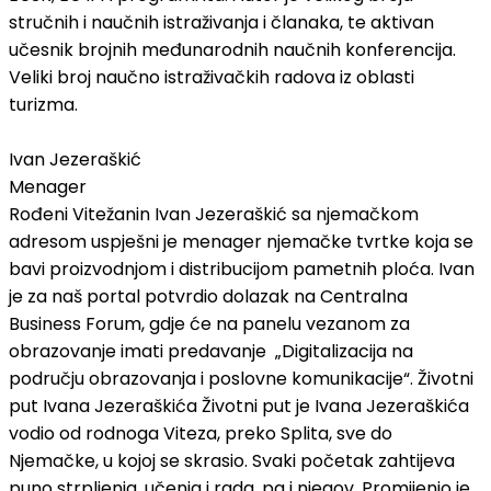
stručnih i naučnih istraživanja i članaka, te aktivan
učesnik brojnih međunarodnih naučnih konferencija.
Veliki broj naučno istraživačkih radova iz oblasti
turizma.
Ivan Jezeraškić
Menager
Rođeni Vitežanin Ivan Jezeraškić sa njemačkom
adresom uspješni je menager njemačke tvrtke koja se
bavi proizvodnjom i distribucijom pametnih ploća. Ivan
je za naš portal potvrdio dolazak na Centralna
Business Forum, gdje će na panelu vezanom za
obrazovanje imati predavanje „Digitalizacija na
području obrazovanja i poslovne komunikacije“. Životni
put Ivana Jezeraškića Životni put je Ivana Jezeraškića
vodio od rodnoga Viteza, preko Splita, sve do
Njemačke, u kojoj se skrasio. Svaki početak zahtijeva
puno strpljenja, učenja i rada, pa i njegov. Promijenio je