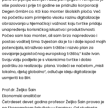
više poslova i prije tri godine se pridružio korporaciji
Degen GmbH co. KG kao monter školskih ploča. Već
na početku sam primijetio visoku razinu digitalizacije
obrazovanja u Njemačkoj i važnost koju tvrtke pridaju
unapređenju korisničkog iskustva i produktivnosti.
Počeo sam kao monter, ali sam brzo napredovao i
postao voditelj tima. Svjestan da je to i dalje ispod mojih
potencijala, istraživao sam tržište i razvio plan za
osvajanje jugoistočnog europskog tržišta,“ kaže Ivan.
Svoju viziju podijelio je s vlasnicima tvrtke i dobio
podršku za realizaciju plana. Vodeći se načelom „misli
lokalno, djeluj globalno“, odlučuje ideju digitalizacije
usmjeriti ka BiH.
Prof.dr. Željko Šain
Ekonomski analitičar
Četrdeset devet godina profesor Željko Šain proveo je
na Ekonomskom fakultetu u Sarajevu. Od studenta,