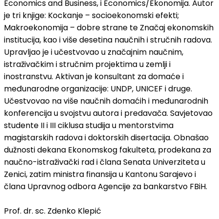
Economics and Business, i Economics/Ekonomija. Autor
je tri knjige: Kockanje – socioekonomski efekti;
Makroekonomija – dobre strane te Značaj ekonomskih
institucija, kao i više desetina naučnih i stručnih radova.
Upravljao je i učestvovao u značajnim naučnim,
istraživačkim i stručnim projektima u zemlji i
inostranstvu. Aktivan je konsultant za domaće i
međunarodne organizacije: UNDP, UNICEF i druge.
Učestvovao na više naučnih domaćih i međunarodnih
konferencija u svojstvu autora i predavača. Savjetovao
studente II i III ciklusa studija u mentorstvima
magistarskih radova i doktorskih disertacija. Obnašao
dužnosti dekana Ekonomskog fakulteta, prodekana za
naučno-istraživački rad i člana Senata Univerziteta u
Zenici, zatim ministra finansija u Kantonu Sarajevo i
člana Upravnog odbora Agencije za bankarstvo FBiH.
Prof. dr. sc. Zdenko Klepić