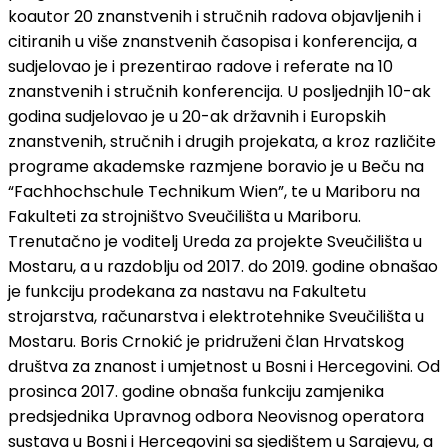
koautor 20 znanstvenih i stručnih radova objavljenih i
citiranih u više znanstvenih časopisa i konferencija, a
sudjelovao je i prezentirao radove i referate na 10
znanstvenih i stručnih konferencija. U posljednjih 10-ak
godina sudjelovao je u 20-ak državnih i Europskih
znanstvenih, stručnih i drugih projekata, a kroz različite
programe akademske razmjene boravio je u Beču na
“Fachhochschule Technikum Wien”, te u Mariboru na
Fakulteti za strojništvo Sveučilišta u Mariboru.
Trenutačno je voditelj Ureda za projekte Sveučilišta u
Mostaru, a u razdoblju od 2017. do 2019. godine obnašao
je funkciju prodekana za nastavu na Fakultetu
strojarstva, računarstva i elektrotehnike Sveučilišta u
Mostaru. Boris Crnokić je pridruženi član Hrvatskog
društva za znanost i umjetnost u Bosni i Hercegovini. Od
prosinca 2017. godine obnaša funkciju zamjenika
predsjednika Upravnog odbora Neovisnog operatora
sustava u Bosni i Hercegovini sa sjedištem u Sarajevu, a