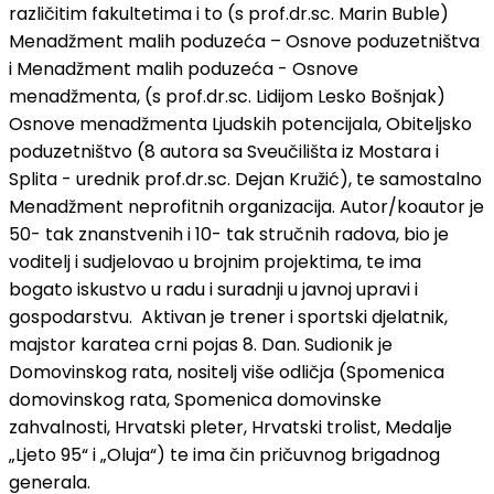
različitim fakultetima i to (s prof.dr.sc. Marin Buble)
Menadžment malih poduzeća – Osnove poduzetništva
i Menadžment malih poduzeća - Osnove
menadžmenta, (s prof.dr.sc. Lidijom Lesko Bošnjak)
Osnove menadžmenta Ljudskih potencijala, Obiteljsko
poduzetništvo (8 autora sa Sveučilišta iz Mostara i
Splita - urednik prof.dr.sc. Dejan Kružić), te samostalno
Menadžment neprofitnih organizacija. Autor/koautor je
50- tak znanstvenih i 10- tak stručnih radova, bio je
voditelj i sudjelovao u brojnim projektima, te ima
bogato iskustvo u radu i suradnji u javnoj upravi i
gospodarstvu. Aktivan je trener i sportski djelatnik,
majstor karatea crni pojas 8. Dan. Sudionik je
Domovinskog rata, nositelj više odličja (Spomenica
domovinskog rata, Spomenica domovinske
zahvalnosti, Hrvatski pleter, Hrvatski trolist, Medalje
„Ljeto 95“ i „Oluja“) te ima čin pričuvnog brigadnog
generala.