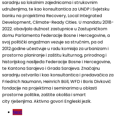
saradnju sa lokalnim zajednicama i strukovnim
udruženjima, te kao konsultantica za UNDP i Svjetsku
banku na projektima Recovery, Local Integrated
Development, Climate-Ready Cities. U mandatu 2018-
2022. obavljala dužnost zastupnice u Zastupničkom
domu Parlamenta Federacije Bosne i Hercegovine, a
svoj politički angažman vezuje sa stručnim, pa od
2012.godine učestvuje u radu komisija za urbanizam i
prostorno planiranje i zaštitu kulturnog, prirodnog i
historijskog naslijeđa Federacije Bosne i Hercegovine,
te Kantona Sarajevo i Grada Sarajeva. Značajnu
saradnju ostvarila i kao konsultantica i predavačica za
Friedrich Naumann, Heinrich Böll, WFD i Boris Divković
fondacije na projektima i seminarima u oblasti
prostorne politike, zaštite okoliša i smart
city rješenjima. Aktivno govori Engleski jezik.
Next