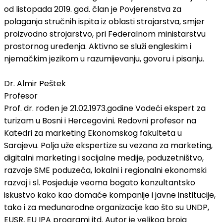
od listopada 2019. god. član je Povjerenstva za
polaganja stručnih ispita iz oblasti strojarstva, smjer
proizvodno strojarstvo, pri Federalnom ministarstvu
prostornog uređenja. Aktivno se služi engleskim i
njemačkim jezikom u razumijevanju, govoru i pisanju.
Dr. Almir Peštek
Profesor
Prof. dr. rođen je 21.02.1973.godine Vodeći ekspert za
turizam u Bosni i Hercegovini. Redovni profesor na
Katedri za marketing Ekonomskog fakulteta u
Sarajevu. Polja uže ekspertize su vezana za marketing,
digitalni marketing i socijalne medije, poduzetništvo,
razvoje SME poduzeća, lokalni i regionalni ekonomski
razvoj i sl. Posjeduje veoma bogato konzultantsko
iskustvo kako kao domaće kompanije i javne institucije,
tako i za međunarodne organizacije kao što su UNDP,
EUSR, EU IPA programi itd. Autor je velikog broja