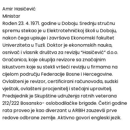
Amir Hasičević
Ministar
Rođen 23. 4. 1971. godine u Doboju. Srednju stručnu
spremu stekao je u Elektrotehničkoj školi u Doboju,
nakon čega upisuje i završava Ekonomski fakultet
Univerziteta u Tuzli. Doktor je ekonomskih nauka,
osnivač i vlasnik društva za reviziju “Hasičević” d.o.o.
Gračanica, koje okuplja revizore sa značajnim
iskustvom koje su stekli vršeći reviziju u firmama na
cijelom području Federacije Bosne i Hercegovine.
Ovlašteni je revizor, certificirani računovođa, sudski
vještak, ovlašteni procjenitelj i stečajni upravitelj.
Predsjednik je Skupštine udruženja ratnih veterana
212/222 Bosansko- oslobodilačke brigade. Četiri godine
rata proveo je kao diverzant u ARBiH zauzevši prve
redove odbrane zemlje. Aktivno govori engleski jezik.