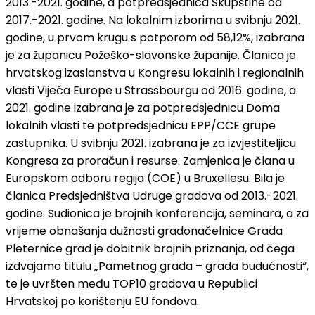
2013.-2021. godine, a potpredsjednica Skupštine od
2017.-2021. godine. Na lokalnim izborima u svibnju 2021.
godine, u prvom krugu s potporom od 58,12%, izabrana
je za županicu Požeško-slavonske županije. Članica je
hrvatskog izaslanstva u Kongresu lokalnih i regionalnih
vlasti Vijeća Europe u Strassbourgu od 2016. godine, a
2021. godine izabrana je za potpredsjednicu Doma
lokalnih vlasti te potpredsjednicu EPP/CCE grupe
zastupnika. U svibnju 2021. izabrana je za izvjestiteljicu
Kongresa za proračun i resurse. Zamjenica je člana u
Europskom odboru regija (COE) u Bruxellesu. Bila je
članica Predsjedništva Udruge gradova od 2013.-2021.
godine. Sudionica je brojnih konferencija, seminara, a za
vrijeme obnašanja dužnosti gradonačelnice Grada
Pleternice grad je dobitnik brojnih priznanja, od čega
izdvajamo titulu „Pametnog grada – grada budućnosti“,
te je uvršten među TOP10 gradova u Republici
Hrvatskoj po korištenju EU fondova.