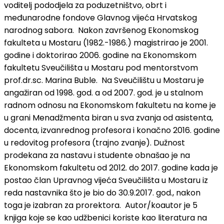
voditelj pododjela za poduzetništvo, obrt i
međunarodne fondove Glavnog vijeća Hrvatskog
narodnog sabora. Nakon završenog Ekonomskog
fakulteta u Mostaru (1982.-1986.) magistrirao je 2001.
godine i doktorirao 2006. godine na Ekonomskom
fakultetu Sveučilišta u Mostaru pod mentorstvom
prof.dr.sc. Marina Buble. Na Sveučilištu u Mostaru je
angažiran od 1998. god. a od 2007. god. je u stalnom
radnom odnosu na Ekonomskom fakultetu na kome je
u grani Menadžmenta biran u sva zvanja od asistenta,
docenta, izvanrednog profesora i konačno 2016. godine
u redovitog profesora (trajno zvanje). Dužnost
prodekana za nastavu i studente obnašao je na
Ekonomskom fakultetu od 2012. do 2017. godine kada je
postao član Upravnog vijeća Sveučilišta u Mostaru iz
reda nastavnika što je bio do 30.9.2017. god., nakon
toga je izabran za prorektora. Autor/koautor je 5
knjiga koje se kao udžbenici koriste kao literatura na