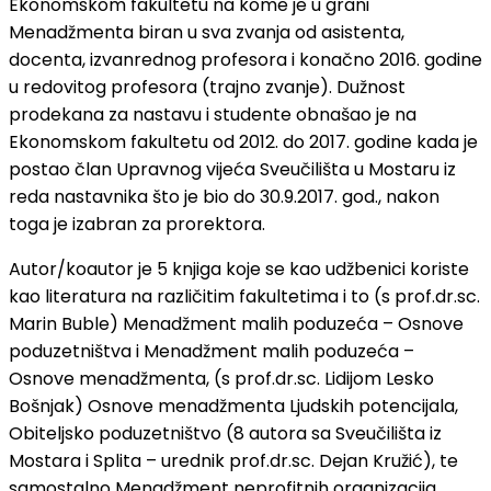
Ekonomskom fakultetu na kome je u grani
Menadžmenta biran u sva zvanja od asistenta,
docenta, izvanrednog profesora i konačno 2016. godine
u redovitog profesora (trajno zvanje). Dužnost
prodekana za nastavu i studente obnašao je na
Ekonomskom fakultetu od 2012. do 2017. godine kada je
postao član Upravnog vijeća Sveučilišta u Mostaru iz
reda nastavnika što je bio do 30.9.2017. god., nakon
toga je izabran za prorektora.
Autor/koautor je 5 knjiga koje se kao udžbenici koriste
kao literatura na različitim fakultetima i to (s prof.dr.sc.
Marin Buble) Menadžment malih poduzeća – Osnove
poduzetništva i Menadžment malih poduzeća –
Osnove menadžmenta, (s prof.dr.sc. Lidijom Lesko
Bošnjak) Osnove menadžmenta Ljudskih potencijala,
Obiteljsko poduzetništvo (8 autora sa Sveučilišta iz
Mostara i Splita – urednik prof.dr.sc. Dejan Kružić), te
samostalno Menadžment neprofitnih organizacija.