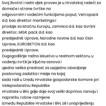
Svoj životni i radni vijek proveo je u Hrvatskoj radeći za
domaće i strane tvrtke na
odgovornim i vodećim funkcijama poput; Vetropack
d.d. kao direktor marketinga i
prodaje za istočnu Europu, Jamnica d.d. kao Izvršni
direktor, MGK pack d.d. kao
predsjednik Uprave, Narodne novine d.d. kao član
Uprave, EUROBETON d.d. kao
predsjednik Uprave.
Dugogodišnje radno iskustvo u realnom sektoru, u
vođenju tvrtki je ključna osnova i
ujedno velika prednost za uspješno obavljanje
poslovnog zadatka i misije na kojoj
sada radi u Uredu Hrvatske gospodarske komore pri
Veleposlanstvu Republike
Hrvatske u BiH, gdje daje svoj veliki doprinos razvoju i
napretku robne razmjene
između Republike Hrvatske i BiH, ali i unaprijeđenju