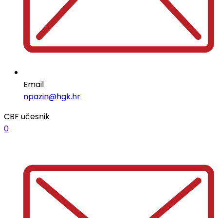
Email
npazin@hgk.hr
CBF učesnik
0