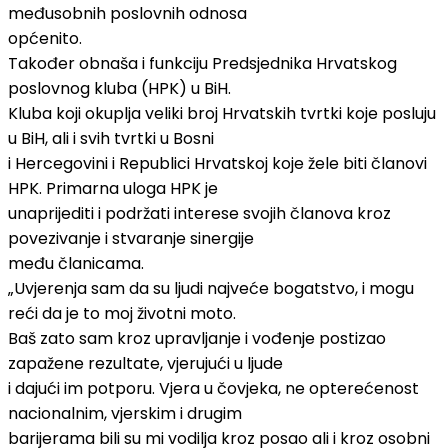
međusobnih poslovnih odnosa
općenito.
Također obnaša i funkciju Predsjednika Hrvatskog
poslovnog kluba (HPK) u BiH.
Kluba koji okuplja veliki broj Hrvatskih tvrtki koje posluju
u BiH, ali i svih tvrtki u Bosni
i Hercegovini i Republici Hrvatskoj koje žele biti članovi
HPK. Primarna uloga HPK je
unaprijediti i podržati interese svojih članova kroz
povezivanje i stvaranje sinergije
među članicama.
„Uvjerenja sam da su ljudi najveće bogatstvo, i mogu
reći da je to moj životni moto.
Baš zato sam kroz upravljanje i vođenje postizao
zapažene rezultate, vjerujući u ljude
i dajući im potporu. Vjera u čovjeka, ne opterećenost
nacionalnim, vjerskim i drugim
barijerama bili su mi vodilja kroz posao ali i kroz osobni